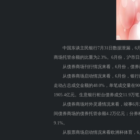
中国东谈主民银行7月31日数据泄漏，6月份
商场托管余额的比重为2.3%。6月份，沪市日均走
从债券商场刊行情况来看，6月份，债券商场共
从债券商场启动情况来看，6月份，银行间债券商
走动占总成交金额的48.0%，单笔成交量在9
1905.4亿元。生意银行柜台债券成交11.9万笔
从债券商场对外灵通情况来看，竣事6月末，
间债券商场的债券托管余额4.2万亿元；分券种看
9.1%。
从股票商场启动情况来看欧洲杯体育，6月末，上证