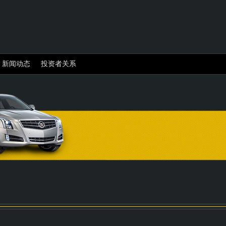
开yun体育网记分牌上两边的比分进出未几-开云(中国)kaiyun网页版登录入口...
开云体育
新闻动态
投资者关系