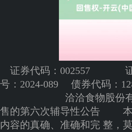
证券代码：002557
号：2024-089 债券代
洽洽食物股份有限公
售的第六次辅导性公告 本
内容的真确、准确和完 整，