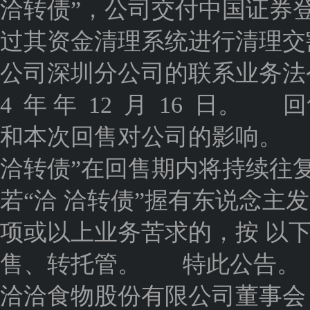
洽转债”，公司交付中国证券
过其资金清理系统进行清理交
公司深圳分公司的联系业务法令
4 年 年 12 月 16 日
和本次回售对公司的影响。
洽转债”在回售期内将持续往
若“洽 洽转债”握有东说念主
项或以上业务苦求的，按 以
售、转托管
洽洽食物股