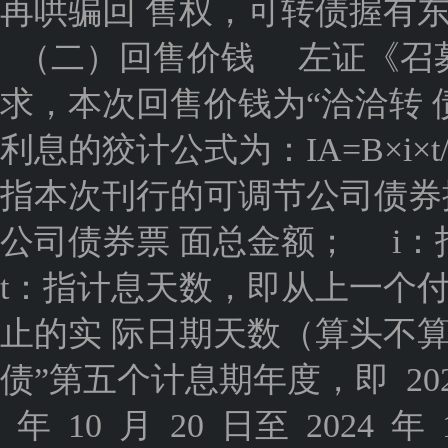
再哄骗回 售权，可转债握有
（二）回售价钱 左证《召
求，本次回售价钱为“洽洽转 
利息的狡计公式为：IA=B×i×
指本次刊行的可调节公司债券
公司债券票 面总金额； i
t：指计息天数，即从上一个
止的实 际日期天数（算头不算尾
债”第五个计息期年度，即 2024 
年 10 月 20 日至 2024 