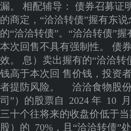
漏。 相配辅导： 债券召募
的商定，“洽洽转债”握有东说
的“洽洽转债”。“洽洽转债”
本次回售不具有强制性。 债
效。 息）卖出握有的“洽洽转
钱高于本次回 售价钱，投资
者提防风险。 洽洽食物股份
司”）的股票自 2024 年 10 月
三十个往将来的收盘价低于当期“
股）的 70%，且“洽洽转债