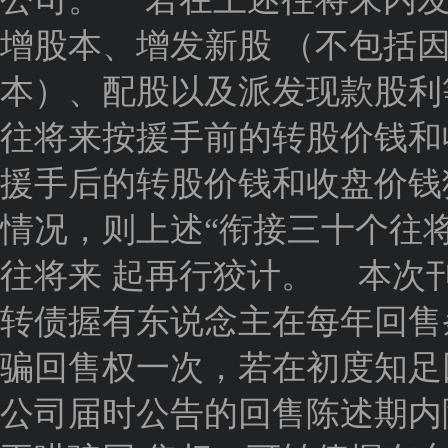
增股本、增发新股 （不包括
本）、配股以及派发现款股利
往将来按援手前的转股价钱和
援手后的转股价钱和收盘价钱
情况，则上述“衔接三十个往
往将来 起再行狡计。 本次
转债握有东说念主在每年回售
骗回售权一次，若在初度知足
公司届时公告的回售陈述期内