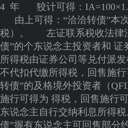
4 年 狡计可得：IA=100×1.8
由上可得：“洽洽转债”本次回售
税）。 左证联系税收法律法
债”的个东说念主投资者和 
所得税由证券公司等兑付派发机
不代扣代缴所得税，回售施行可得 
转债”的及格境外投资者（QFI
施行可得为 得税，回售施行可得为
东说念主自行交纳利息所得
债”握有东说念主可回售部分约