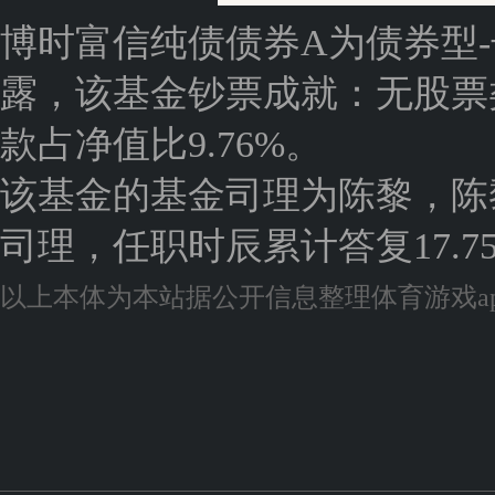
博时富信纯债债券A为债券型
露，该基金钞票成就：无股票类
款占净值比9.76%。
该基金的基金司理为陈黎，陈黎
司理，任职时辰累计答复17.7
以上本体为本站据公开信息整理体育游戏a