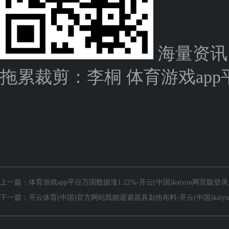
海量资讯
拖累裁剪：李桐 体育游戏app
上一篇：
体育游戏app平台万国数据涨1.22%-开云(中国)kaiyun网页版登
下一篇：
开云体育(中国)官方网站既能退避器具划伤布料-开云(中国)kaiy