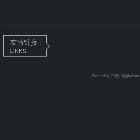
友情链接：
LINKS:
Powered by
开云(中国)kaiy