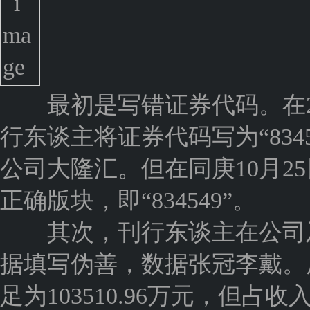
最初是写错证券代码。在20
行东谈主将证券代码写为“834
公司大隆汇。但在同庚10月2
正确版块，即“834549”。
其次，刊行东谈主在公司及
据填写伪善，数据张冠李戴。原
足为103510.96万元，但占