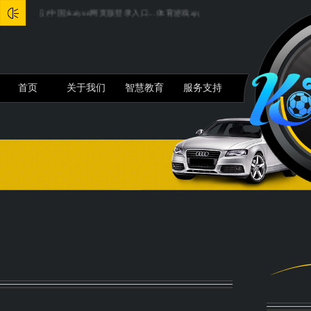
)kaiyun网页版登录入口...
体育游戏app平台最终丧命在了冰冷的海水之中-开云(中国)k
首页
关于我们
智慧教育
服务支持