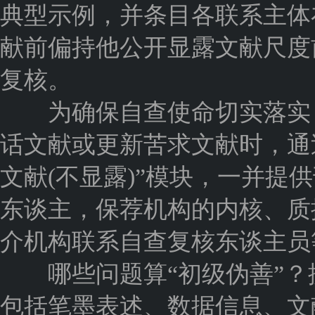
典型示例，并条目各联系主体
献前偏持他公开显露文献尺度
复核。
为确保自查使命切实落实，
话文献或更新苦求文献时，通
文献(不显露)”模块，一并提
东谈主，保荐机构的内核、质
介机构联系自查复核东谈主员
哪些问题算“初级伪善”？据
包括笔墨表述、数据信息、文