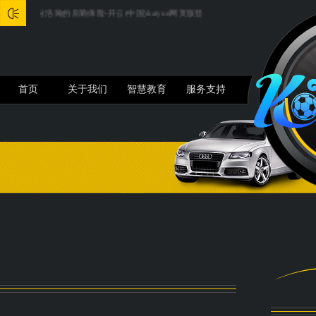
有十分浩瀚的后勤保险-开云(中国)kaiyun网页版登录入口...
体育游戏app平台最终丧命在
首页
关于我们
智慧教育
服务支持