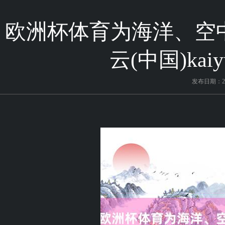
欧洲杯体育为海洋、空
云(中国)ka
发布日期：202