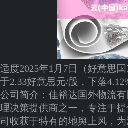
适度2025年1月7日（好意思国
于2.33好意思元/股，下落4.
公司简介：佳裕达国外物流有
理决策提供商之一，专注于提
司收获于特有的地舆上风，为