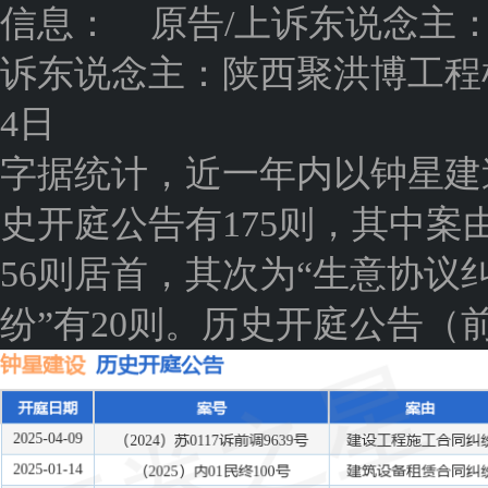
信息： 原告/上诉东说念主
诉东说念主：陕西聚洪博工程机
4日
字据统计，近一年内以钟星建
史开庭公告有175则，其中案
56则居首，其次为“生意协议
纷”有20则。历史开庭公告（