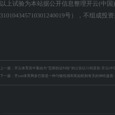
以上试验为本站据公开信息整理开云(中国)
310104345710301240019号），不组成
上一篇：
开云体育其中案由为“贸易协议纠纷”的公告以31则居首-开云(中国)
下一篇：
开yun体育网多巴胺是一种与愉悦感和奖励机制有关的神经递质-开云