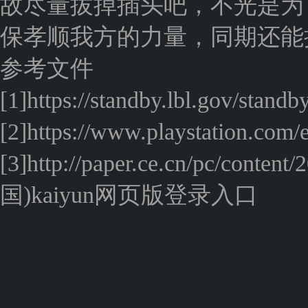
故尽量拔掉插头吧，不光是为
保孝顺我方的力量，同期还能
参考文件
[1]https://standby.lbl.gov/stand
[2]https://www.playstation.com/e
[3]http://paper.ce.cn/pc/conte
国)kaiyun网页版登录入口