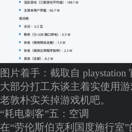
图片着手：截取自 playstation
大部分打工东谈主着实使用游
老敦朴实关掉游戏机吧。
“耗电刺客”五：空调
在“劳伦斯伯克利国度施行室