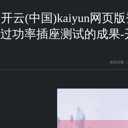
开云(中国)kaiyun
过功率插座测试的成果-开
发布日期：20