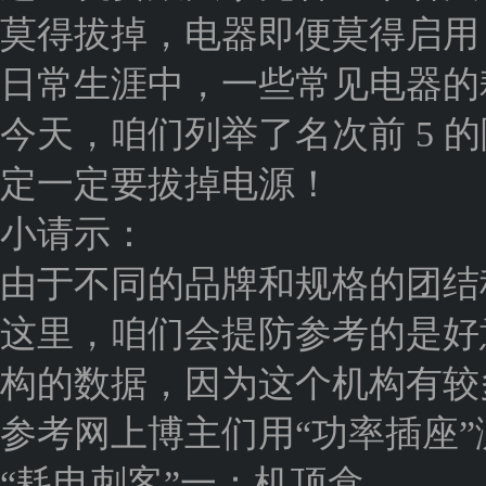
莫得拔掉，电器即便莫得启用
日常生涯中，一些常见电器的
今天，咱们列举了名次前 5 
定一定要拔掉电源！
小请示：
由于不同的品牌和规格的团结
这里，咱们会提防参考的是好
构的数据，因为这个机构有较
参考网上博主们用“功率插座
“耗电刺客”一：机顶盒