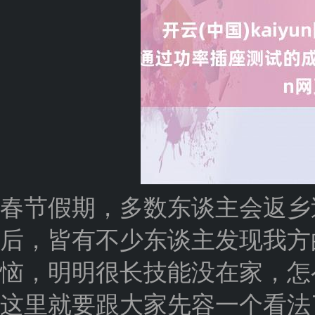
春节假期，多数东谈主会返乡
后，皆有不少东谈主发现我方
恼，明明很长技能没在家，怎
这里就要跟大家先容一个看法