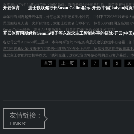
近本周3.87%至4.59%收益率区间的高端。跟着长端品种抛售粗疏，收益率在收盘时脱
开云体育 波士顿联储行长Susan Collins默示-开云(中国)kaiyun
华尔街海潮再起开云体育，好意思国股市还原失地冲高，并创下了2023年以来最
思国四肢众人逃一火所的地位，愈加让投资者心神不宁。 标普500指数周五高潮1.8%
Susan Collins默示，要是方法更为零乱，好意思联储“悉数会准备好”匡助...
开云体育同期解救Gemini模子等东说念主工智能办事的征战-开云(中国)k
谷歌母公司Alphabet周三重申，本年将斥资约750亿好意思元建设数据中心容量，
席引申官桑达尔·皮查伊在谷歌云忖度部门的年会上示意，这笔投资将用于改善其中枢
说念主工智能的契机特殊大。”他补充说，这些投资也将使公司的企业客户受益。 本.
首页
上一页
6
7
8
9
10
友情链接：
LINKS: