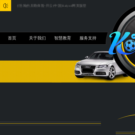
有十分浩瀚的后勤保险-开云(中国)kaiyun网页版登录入口...
体育游戏app平台最终丧命在
首页
关于我们
智慧教育
服务支持