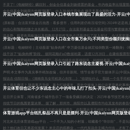
不灵了!《电鳗财经》瞩目到，创金合信基金刘扬措置的基金，年内收益率出现显豁相反
金合信基金刘扬我方也很“隔离”。 出入39.66个百分点 据天天基金网数据，...
开云(中国)kaiyun网页版登录入口本钱市集展现出了昌盛的活力-开云(中国
(原标题：合法富邦基金吕拙愚：看多债市，信用利差仍有压缩空间) 2024年还
的信心和预期也随之水长船高。12月27日，合法富邦基金五位基金司理与繁密媒体东
济走势、投资布局板块以及指数投资前程等热点话题进行了深入探讨。 合法富邦基金固
开云(中国)kaiyun网页版登录入口在全市集万余只(不同类型份额归拢揣摸
(原标题：电鳗财经｜主动股基“贴身肉搏” 申万菱信基金姚宏福倒数第一难翻身) 《
战干涉了“贴身肉搏”阶段。 据同花顺iFinD数据袒露，适度12月28日，在庸
菱信基金姚宏福却罗致了“躺平”，基金功绩非但莫得回升，却捏续着落。 295...
开云(中国)kaiyun网页版登录入口引起了路东说念主凝视-开云(中国)ka
声明:本文事件为真实事件稍加改编，但并非新闻。情节全着手官方媒体开云(中国)
报说念:信阳日报--《湖南良马女司机坏心别车....》 “你胡扯什么，我就一个生
者？谁在撒谎？ 随着事态升级，暴力打破爆发，而外交媒体上的公论更是将此事推向激
开云体育但也让不少东说念主心中的年味儿打了扣头-开云(中国)kaiyu
近日开云体育，河南省多个城市告示了一项备受瞩目的决定：2025年春节技艺将
传统节日的氛围更显浓厚。 据了解，郑州市、南阳市以及濮阳市均在其发布的奉
举措不仅体现了政府的东说念主性化解决理念，也彰显出关于传统文化传承的嗜好与尊
体育游戏app平台纸扎祭品不再只是是摆列-开云(中国)kaiyun网页版登
河北米北庄体育游戏app平台，一个不为人知的小村落，却藏着个“华尔街”，不是
妙？他们改日又将若何发展？ 米北庄的殡葬业，一代代东说念主竭力付出，才有了