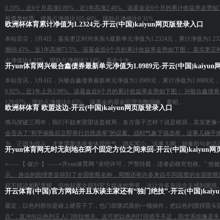
0.19%，近6个月高涨0.89%，近1年高涨2.46%。该基金近6个月的累计收
股票类钞票，债券占净值比105.46%，现款占净值比0.31%。...
欧洲杯体育累计净值为1.2324元-开云(中国)kaiyun网页版登录入口
本站音尘，3月4日，嘉实更正时尚夹杂A最新单元净值为1.2324元，累计净值为1.23
潮68.43%，近1年高潮73.5%。该基金近6个月的累计收益率走势如下图： 嘉实
占净值比4.31%，现款占净值比2.14%。基金十大...
开yun体育网兴银合鑫债券最新单元净值为1.0989元-开云(中国)kaiyu
本站音讯，3月4日，兴银合鑫债券最新单元净值为1.0989元，累计净值为1.0989元
0.92%，近1年上升2.98%。该基金近6个月的累计收益率走势如下图： 兴银
129.97%，现款占净值比0.65%。 该基金的基金司理为陶国峰、黄昭...
欧洲杯体育 欧盟这边-开云(中国)kaiyun网页版登录入口
俄乌突破三周年，我们不妨来望望这盘棋局，各方落子怎样？说是棋局，其实更像
会否决了“和平保险后立即举行总统选举”的议案。战时气象下搞选举，这事儿确乎
为，正因为战斗，才更需要选举来体现民气，踏实军心。这事儿啊，就像那句老话说的
开yun体育网无时无刻地在两个固定方位之间来回-开云(中国)kaiyun
«——【·媒介·】——»开yun体育网 “未经许可，严禁转载，违者必根究包袱。
示。 身边的助理更是得到了全国密斯名称，周围还有许多来自不同国度的全国密斯
程不错说相配显耀，但他却屡次得到官方媒体的赞誉，这让许多东说念主感到困惑。他
开云体育(中国)官方网站并且东谈主家还有“独门绝技”-开云(中国)kaiy
最近，以色列那但是碰上硬茬子了，也门胡塞武装的一顿操作，把以色列搅得昏头昏
兵”，直冲向以色列王人门特拉维夫。这可把以色列打得措手不足，防空系统像是失