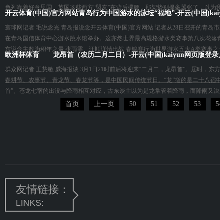
色列靠着好意思国、英国这些西方“盟友”在背后撑腰，那架势别提多嚣张了，以为我方
开云体育(中国)官方网站青岛行为中国游水的泳坛“福地”-开云(中国)ka
寰球网记者 毛说念光 青岛报说念开云体育(中国)官方网站 记者从28日召开的青岛市
在青岛国信体育中心游水跳水馆举办。这亦然世界最高规格游水类赛事第八次花落青岛
东说念主数为积年之最 张雨霏、汪顺详情出战 春锦赛行为世界游水五大A类赛事之一，
欧洲杯体育 龙昂首（农历二月二日）-开云(中国)kaiyun网页版登录
群众网记者 王慧敏 威海报谈 3月1日21时前后将迎来“二月二，龙昂首”。届时
春耕节、农事节、青龙节、春龙节等，是中国民间传统节日。“龙”指的是二十八宿
首”。苍龙七宿的出没与降雨相互对应，古东谈主以为是龙掌管着降雨，而降雨又决定
首页
上一页
50
51
52
53
5
友情链接：
LINKS: